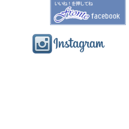
salon
menu
gallery
staff
blog
FRONTE フロンテ
奈良県奈良市学園北1-1-1
ル・シエル学園前3F
TEL:0742-52-1888