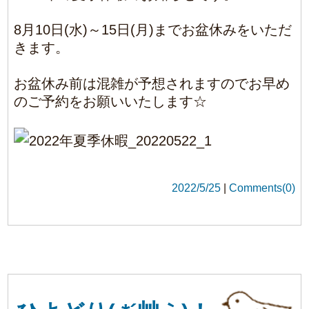
2022/5/25
|
Comments(0)
ひよどり( *´艸｀)！
4月くらいから我が家の物置小屋の屋根に可
愛い住人が・・・・！
インターネットで調べたら渡り鳥の「ヒヨド
リ」でした。
母鳥はグレーの色で父鳥はきれいなブルーで
す！
いつも子供の泣き声だけ聞こえて明るい時間