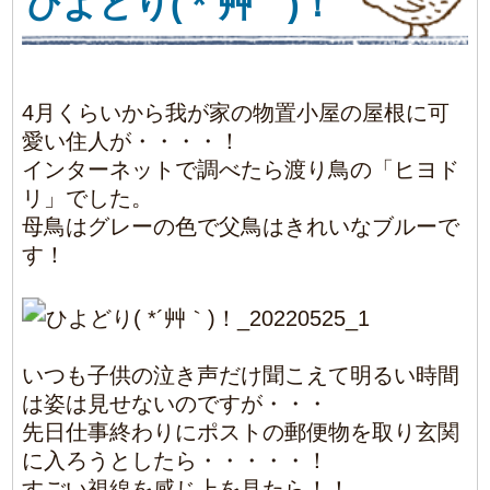
は姿は見せないのですが・・・
先日仕事終わりにポストの郵便物を取り玄関
に入ろうとしたら・・・・・！
すごい視線を感じ上を見たら！！
雛！！3匹と思ってたら、4匹も！大きくなっ
てました！そして姿を初めて見れました！！
無事に巣立って欲しいと思う今日この頃です
(#^.^#)/
2022/5/25
|
Comments(0)
BLOG TOP
1