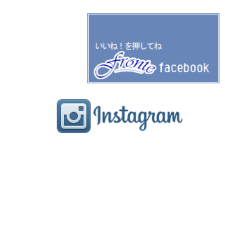
gallery
staff
blog
FRONTE フロンテ
奈良県奈良市学園北1-1-1
ル・シエル学園前3F
TEL:0742-52-1888
↑ 携帯サイトはこちらからどうぞ♥