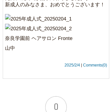
山中
2025/2/4
|
Comments(0)
0
Article Rating
Login