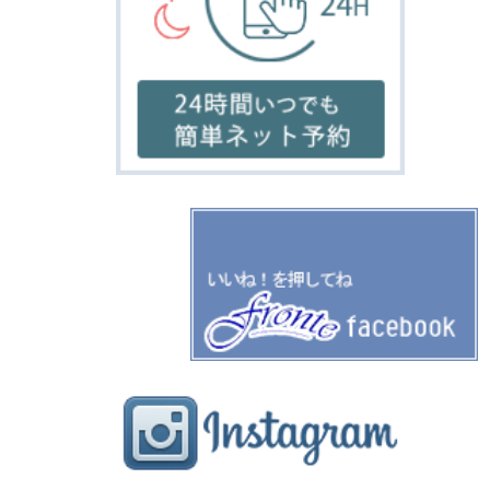
home
salon
menu
gallery