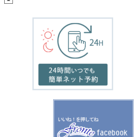
home
salon