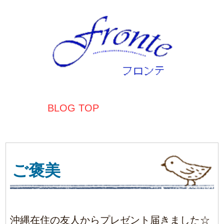
BLOG TOP
ご褒美
沖縄在住の友人からプレゼント届きました☆
塩ちんすこう、紅芋、シークワサー、ピスタ
チオなどなど色んな気になるお味のものが♪
ホントはひとりじめしたいところですが、家
族で争奪戦です。（笑）
やっと涼しくなってきましたが、真冬のおこ
たに入りながらのアイスもすてがたいです
ね。