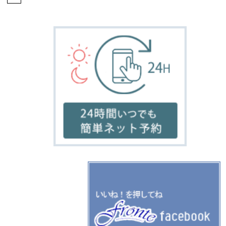
home
salon