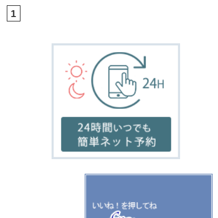
home
salon