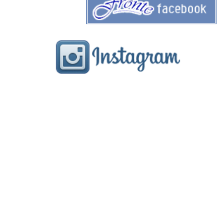
menu
gallery
staff
blog
FRONTE フロンテ
奈良県奈良市学園北1-1-1
ル・シエル学園前3F
TEL:0742-52-1888