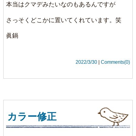
カラー修正
ハイトーンの金髪っぽくなった髪色をマット
ベージュにしたくて他店でカラーをしたら思
いのほかに緑になったと、、
まだ二日しか経ってないけど嫌すぎてご来
店。
あまり暗くもしたくないとのことで、なかな
か修正が大変でしたが、何とかご希望の色に
チェンジ出来ました。
髪の毛は体の一部
鏡を見るたびに嫌な思いをするのは耐えれま
せんよねm(__)m
少しでも悩みを解消させてもらえてよかった
です☆