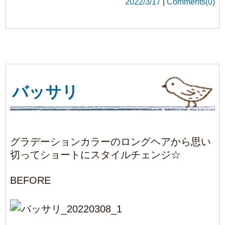
寒さのピークも徐々に落ち着き3月が始まり
ました＼(^o^)／
今回はお客様からよくご質問を頂く髪の毛の
伸びる速さについてお答えさせて頂きたいと
思います！
個人差はありますが大体1日に0.3～0.4mm
1か月で約1cm程伸びるとされています
(⌒▽⌒)
特に1年間で1番伸びるのが早いとされている
のが気温の上がる夏と言われており、
これは新陳代謝が関係しているとされていま
す！
皆様の1つの目安として参考になれば幸いで
す♪