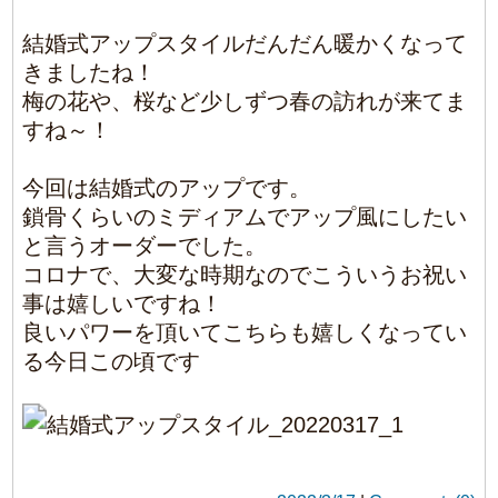
成人式の為に伸ばされていたのでショートに
してスッキリです。
ブリーチをしてハイダメージの毛先ともさよ
うなら～(^.^)/~~~
AFTER
よくお似合いでした(^^)
2022/3/8
|
Comments(0)
髪の毛ってどれぐら
い伸びるの？