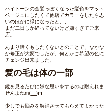
2022/3/23
|
Comments(0)
結婚式アップスタイ
ル
結婚式アップスタイルだんだん暖かくなって
きましたね！
梅の花や、桜など少しずつ春の訪れが来てま
すね～！
今回は結婚式のアップです。
鎖骨くらいのミディアムでアップ風にしたい
と言うオーダーでした。
コロナで、大変な時期なのでこういうお祝い