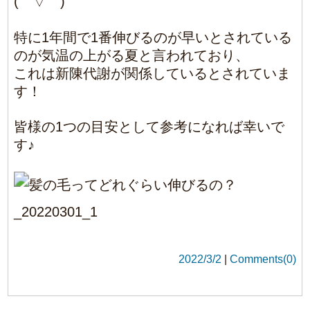
home
salon
menu
gallery
staff
blog