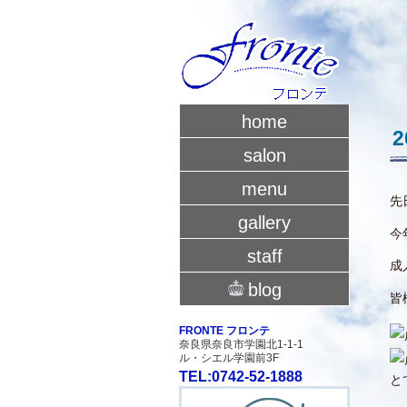
home
salon
menu
先
gallery
今
staff
成
blog
皆
FRONTE フロンテ
奈良県奈良市学園北1-1-1
ル・シエル学園前3F
TEL:0742-52-1888
と