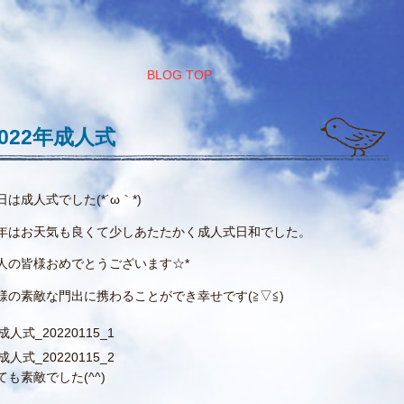
BLOG TOP
2022年成人式
日は成人式でした(*´ω｀*)
年はお天気も良くて少しあたたかく成人式日和でした。
人の皆様おめでとうございます☆*
様の素敵な門出に携わることができ幸せです(≧▽≦)
ても素敵でした(^^)