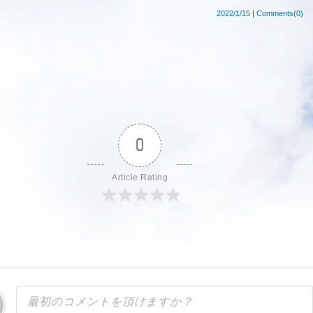
2022/1/15
|
Comments(0)
0
Article Rating