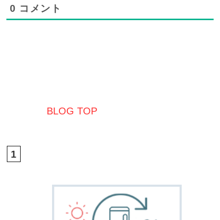
home
salon
menu
gallery
staff