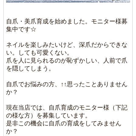
爪を人に見られるのが恥ずかしい、人前で爪
を隠してしまう。
自爪でお悩みの方、↑↑思ったことありません
か？
現在当店では、自爪育成のモニター様（下記
の様な方）を募集しています。
是非この機会に自爪の育成をしてみません
か？
・深爪で本気で悩んでいる方。
・2～4週間に一度通って頂ける方。（お爪の
状態によって変わります。）
・一緒に育成を頑張れる方。（ネイリストだ
けではなく、お客様の努力が必要不可欠で
す。）
モニター様価格 初回13200円→9900円(オ
イル代、税込み）
（全3回） 2～3回目9900円→6600円
（オイル代、税込み）
★★
注意事項
★★
※既読