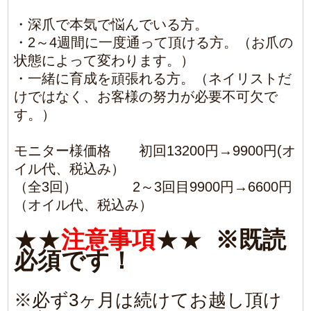
必須です！
※必ず3ヶ月は続けてお越し頂け
る方
※ネイリスト、セルフネイラー様
はお断りさせていただいていま
す。
※初回ご来店時にはジェルやマニ
キュアはオフした状態でお越しく
ださい。
オフが必要と判断した際は別途
オフ代が発生します。
※仕上げは全てクリア仕上げとな
ります。（マット仕上げで自爪風
にもできます）
※初回はカウンセリング、説明も
含めて3～4時間かかります。（途
中休憩あり）
お時間に余裕を持ってご来店下
さい。
※お爪のお写真やご感想を広告、
WEB等に掲載させて頂きます。