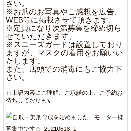
0
Article Rating
Login