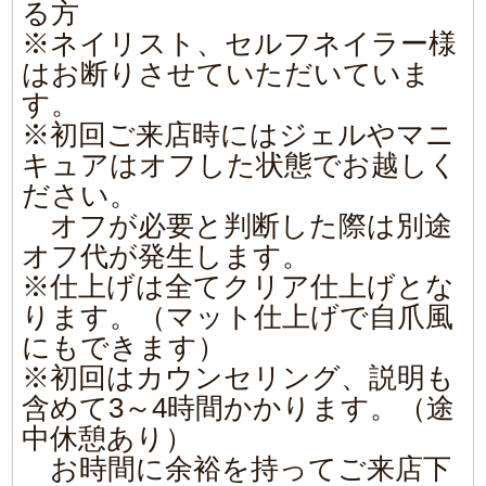
※定員になり次第募集を締め切ら
せていただきます。
※スニーズガードは設置しており
ますが、マスクの着用をお願いい
たします。
また、店頭での消毒にもご協力下
さい。
↑↑上記内容にご理解、ご承諾の上、ご予約お
待ちしております
ご予約はこちらからお願いいたいます
ここ
をクリック
2021/6/18
|
Comments(0)