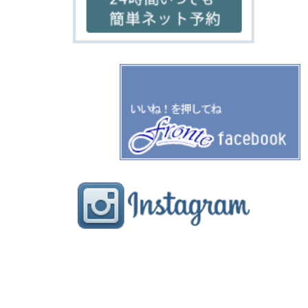
home
salon
menu
gallery
staff
blog
FRONTE フロンテ
奈良県奈良市学園北1-1-1
ル・シエル学園前3F
TEL:0742-52-1888