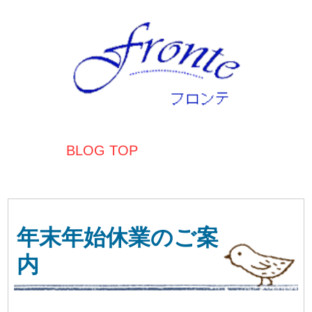
BLOG TOP
年末年始休業のご案
内
今年は12月30日(水)が最終営業日で31日(木)
～1月3日(日)の4日間、お休みを頂きます。
12月(特に中盤以降)は混雑が予想されますの
でなるべく早いご予約をお願いいたします
m(_ _)m